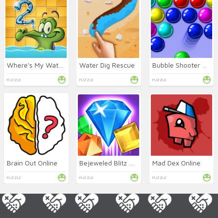
Where's My Water 2 Online
Water Dig Rescue
Bubble Shooter Classic HD
PUZZLE
PUZZLE
PUZZLE
Brain Out Online
Bejeweled Blitz Online
Mad Dex Online
PUZZLE
PUZZLE
PUZZLE